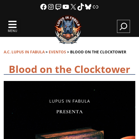
Facebook
Instagram
Twitch
YouTube
X
TikTok
Bluesky
Link
A.C.
Lupus
MENU
in
Fabula
C
A.C. LUPUS IN FABULA
>
EVENTOS
>
BLOOD ON THE CLOCKTOWER
Blood on the Clocktower