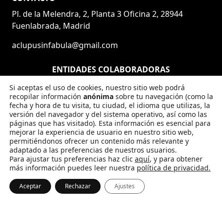
Pl. de la Melendra, 2, Planta 3 Oficina 2, 28944
Fuenlabrada, Madrid
aclupusinfabula@gmail.com
ENTIDADES COLABORADORAS
Si aceptas el uso de cookies, nuestro sitio web podrá
recopilar información
anónima
sobre tu navegación (como la
fecha y hora de tu visita, tu ciudad, el idioma que utilizas, la
versión del navegador y del sistema operativo, así como las
páginas que has visitado). Esta información es esencial para
mejorar la experiencia de usuario en nuestro sitio web,
permitiéndonos ofrecer un contenido más relevante y
adaptado a las preferencias de nuestros usuarios.
SÍGUENOS EN LAS REDES
Para ajustar tus preferencias haz clic
aquí
, y para obtener
más información puedes leer nuestra
política de privacidad.
Facebook
Instagram
Twitch
YouTube
X
TikTok
Blues
Link
Aceptar
Rechazar
Ajustes
Política de privacidad