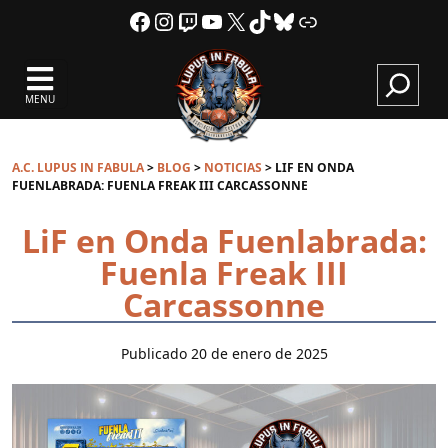
Facebook
Instagram
Twitch
YouTube
X
TikTok
Bluesky
Link
A.C.
Lupus
MENU
in
C
Fabula
A.C. LUPUS IN FABULA
>
BLOG
>
NOTICIAS
>
LIF EN ONDA
FUENLABRADA: FUENLA FREAK III CARCASSONNE
LiF en Onda Fuenlabrada:
Fuenla Freak III
Carcassonne
Publicado
20 de enero de 2025