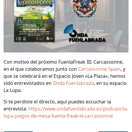
Con motivo del próximo FuenlaFreak III: Carcassonne,
en el que colaboramos junto con
Carcassonne Spain
, y
que se celebrará en el Espacio Joven «La Plaza», hemos
sido entrevistados en
Onda Fuenlabrada
, en su espacio
La Lupa.
Si te perdiste el directo, aquí puedes escuchar la
entrevista:
https://www.ondafuenlabrada.es/podcast/la-
lupa-juegos-de-mesa-fuenla-freak-iii-carcassonne