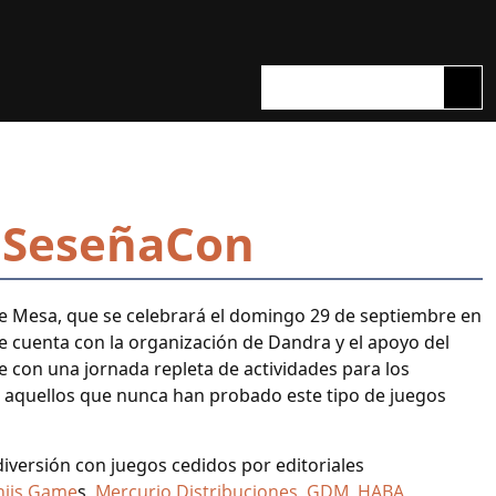
Close
a SeseñaCon
e Mesa, que se celebrará el domingo 29 de septiembre en
ue cuenta con la organización de Dandra y el apoyo del
 con una jornada repleta de actividades para los
 aquellos que nunca han probado este tipo de juegos
diversión con juegos cedidos por editoriales
njis Game
s,
Mercurio Distribuciones
,
GDM
,
HABA
,