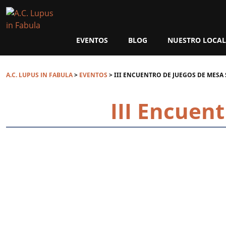
A.C.
Lupus
in
EVENTOS
BLOG
NUESTRO LOCAL
Fabula
A.C. LUPUS IN FABULA
>
EVENTOS
>
III ENCUENTRO DE JUEGOS DE MES
III Encuen