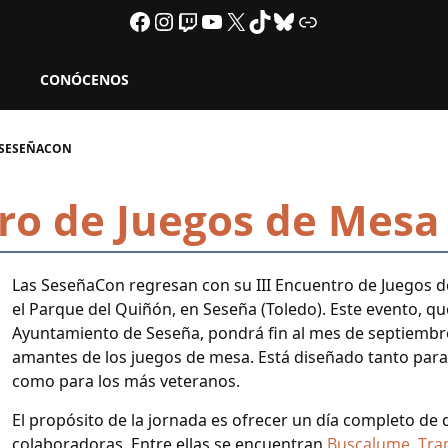
Facebook
Instagram
Twitch
YouTube
X
TikTok
Bluesky
Link
CONÓCENOS
A SESEÑACON
tro de Juegos de Mes
Las SeseñaCon regresan con su III Encuentro de Juegos d
el Parque del Quiñón, en Seseña (Toledo). Este evento, q
Ayuntamiento de Seseña, pondrá fin al mes de septiembre
amantes de los juegos de mesa. Está diseñado tanto para
como para los más veteranos.
El propósito de la jornada es ofrecer un día completo de 
colaboradoras. Entre ellas se encuentran
Buscalume
,
Tra