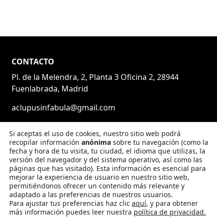
CONTACTO
Pl. de la Melendra, 2, Planta 3 Oficina 2, 28944
Fuenlabrada, Madrid
aclupusinfabula@gmail.com
ENTIDADES COLABORADORAS
Si aceptas el uso de cookies, nuestro sitio web podrá
recopilar información
anónima
sobre tu navegación (como la
fecha y hora de tu visita, tu ciudad, el idioma que utilizas, la
versión del navegador y del sistema operativo, así como las
páginas que has visitado). Esta información es esencial para
mejorar la experiencia de usuario en nuestro sitio web,
permitiéndonos ofrecer un contenido más relevante y
adaptado a las preferencias de nuestros usuarios.
SÍGUENOS EN LAS REDES
Para ajustar tus preferencias haz clic
aquí
, y para obtener
más información puedes leer nuestra
política de privacidad.
Facebook
Instagram
Twitch
YouTube
X
TikTok
Blues
Link